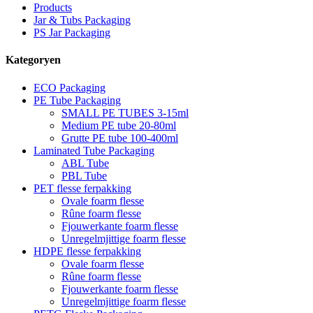
Products
Jar & Tubs Packaging
PS Jar Packaging
Kategoryen
ECO Packaging
PE Tube Packaging
SMALL PE TUBES 3-15ml
Medium PE tube 20-80ml
Grutte PE tube 100-400ml
Laminated Tube Packaging
ABL Tube
PBL Tube
PET flesse ferpakking
Ovale foarm flesse
Rûne foarm flesse
Fjouwerkante foarm flesse
Unregelmjittige foarm flesse
HDPE flesse ferpakking
Ovale foarm flesse
Rûne foarm flesse
Fjouwerkante foarm flesse
Unregelmjittige foarm flesse