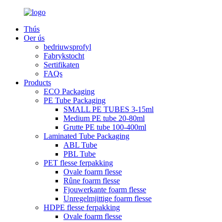
Thús
Oer ús
bedriuwsprofyl
Fabrykstocht
Sertifikaten
FAQs
Products
ECO Packaging
PE Tube Packaging
SMALL PE TUBES 3-15ml
Medium PE tube 20-80ml
Grutte PE tube 100-400ml
Laminated Tube Packaging
ABL Tube
PBL Tube
PET flesse ferpakking
Ovale foarm flesse
Rûne foarm flesse
Fjouwerkante foarm flesse
Unregelmjittige foarm flesse
HDPE flesse ferpakking
Ovale foarm flesse