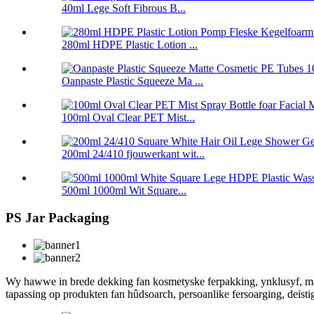
40ml Lege Soft Fibrous B...
280ml HDPE Plastic Lotion ...
Oanpaste Plastic Squeeze Ma ...
100ml Oval Clear PET Mist...
200ml 24/410 fjouwerkant wit...
500ml 1000ml Wit Square...
PS Jar Packaging
Wy hawwe in brede dekking fan kosmetyske ferpakking, ynklusyf, mar
tapassing op produkten fan hûdsoarch, persoanlike fersoarging, deis