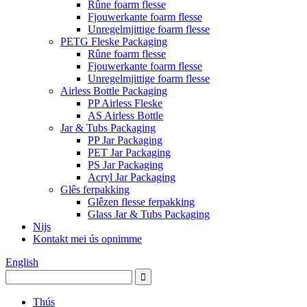
Rûne foarm flesse
Fjouwerkante foarm flesse
Unregelmjittige foarm flesse
PETG Fleske Packaging
Rûne foarm flesse
Fjouwerkante foarm flesse
Unregelmjittige foarm flesse
Airless Bottle Packaging
PP Airless Fleske
AS Airless Bottle
Jar & Tubs Packaging
PP Jar Packaging
PET Jar Packaging
PS Jar Packaging
Acryl Jar Packaging
Glês ferpakking
Glêzen flesse ferpakking
Glass Jar & Tubs Packaging
Nijs
Kontakt mei ús opnimme
English
Thús