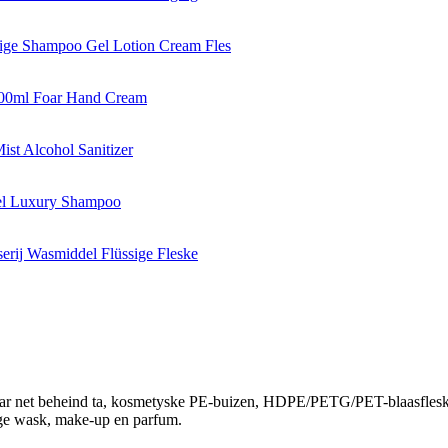
 net beheind ta, kosmetyske PE-buizen, HDPE/PETG/PET-blaasfleskes, f
tige wask, make-up en parfum.