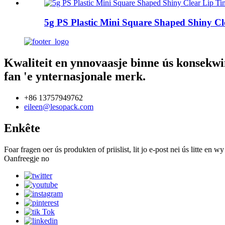
5g PS Plastic Mini Square Shaped Shiny C
Kwaliteit en ynnovaasje binne ús konsekwi
fan 'e ynternasjonale merk.
+86 13757949762
eileen@lesopack.com
Enkête
Foar fragen oer ús produkten of priislist, lit jo e-post nei ús litte en
Oanfreegje no