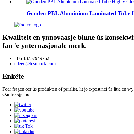
Gouden PBL Aluminium Laminated Tube Hi
Kwaliteit en ynnovaasje binne ús konsekwi
fan 'e ynternasjonale merk.
+86 13757949762
eileen@lesopack.com
Enkête
Foar fragen oer ús produkten of priislist, lit jo e-post nei ús litte en
Oanfreegje no