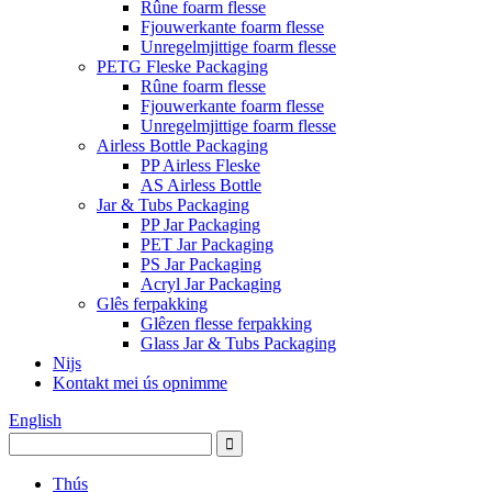
Rûne foarm flesse
Fjouwerkante foarm flesse
Unregelmjittige foarm flesse
PETG Fleske Packaging
Rûne foarm flesse
Fjouwerkante foarm flesse
Unregelmjittige foarm flesse
Airless Bottle Packaging
PP Airless Fleske
AS Airless Bottle
Jar & Tubs Packaging
PP Jar Packaging
PET Jar Packaging
PS Jar Packaging
Acryl Jar Packaging
Glês ferpakking
Glêzen flesse ferpakking
Glass Jar & Tubs Packaging
Nijs
Kontakt mei ús opnimme
English
Thús