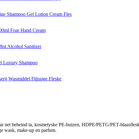
 net beheind ta, kosmetyske PE-buizen, HDPE/PETG/PET-blaasfleskes, f
tige wask, make-up en parfum.