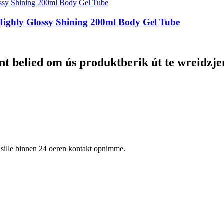
ghly Glossy Shining 200ml Body Gel Tube
nt belied om ús produktberik út te wreidzje
 wy sille binnen 24 oeren kontakt opnimme.