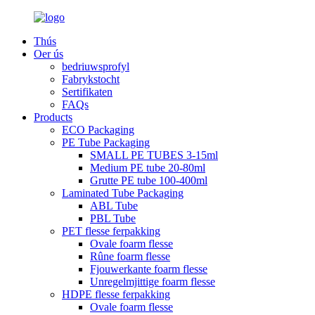
Thús
Oer ús
bedriuwsprofyl
Fabrykstocht
Sertifikaten
FAQs
Products
ECO Packaging
PE Tube Packaging
SMALL PE TUBES 3-15ml
Medium PE tube 20-80ml
Grutte PE tube 100-400ml
Laminated Tube Packaging
ABL Tube
PBL Tube
PET flesse ferpakking
Ovale foarm flesse
Rûne foarm flesse
Fjouwerkante foarm flesse
Unregelmjittige foarm flesse
HDPE flesse ferpakking
Ovale foarm flesse