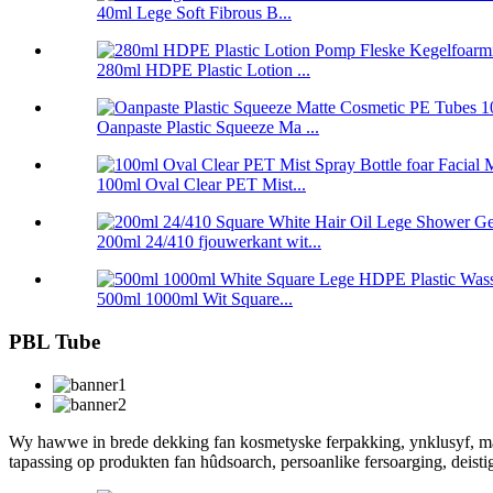
40ml Lege Soft Fibrous B...
280ml HDPE Plastic Lotion ...
Oanpaste Plastic Squeeze Ma ...
100ml Oval Clear PET Mist...
200ml 24/410 fjouwerkant wit...
500ml 1000ml Wit Square...
PBL Tube
Wy hawwe in brede dekking fan kosmetyske ferpakking, ynklusyf, mar
tapassing op produkten fan hûdsoarch, persoanlike fersoarging, deis